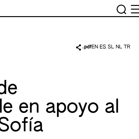
.pdf
EN
ES
SL
NL
TR
de
le en apoyo al
Sofía