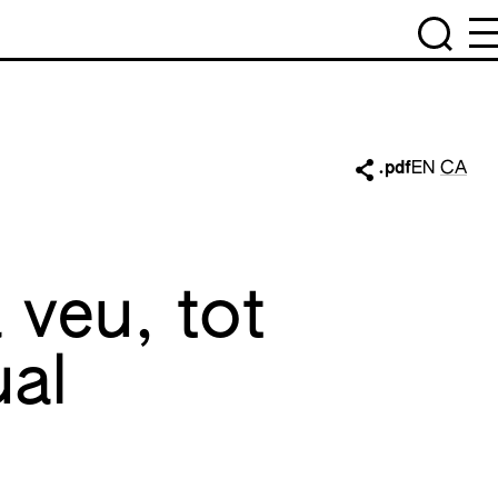
.pdf
EN
CA
 veu, tot
ual